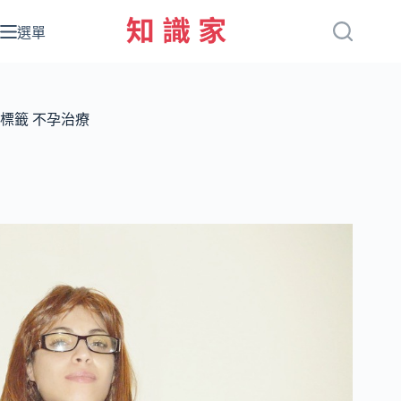
跳
至
選單
主
要
內
容
標籤
不孕治療