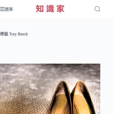
跳
至
選單
主
要
內
容
標籤
Tory Burch