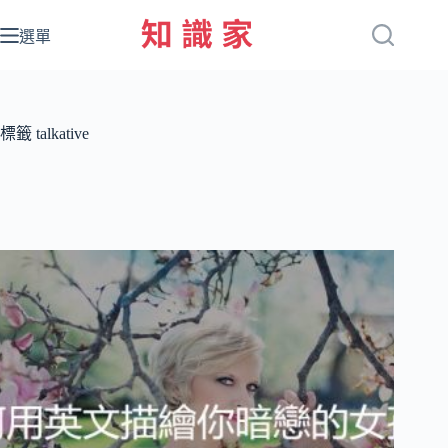
跳
至
選單
主
要
內
容
標籤
talkative