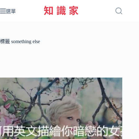
跳
至
選單
主
要
內
容
標籤
something else