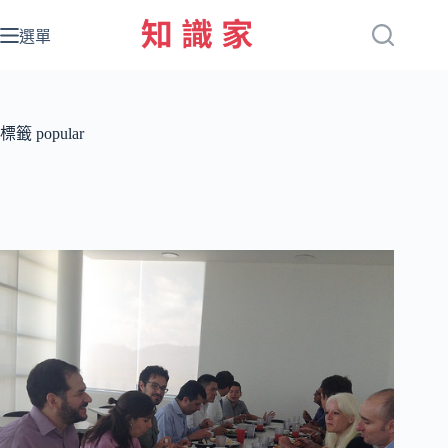
跳
至
選單
主
要
內
容
標籤
popular