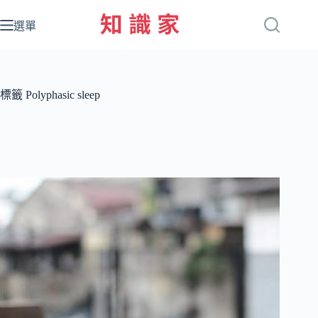
跳
至
選單
主
要
內
容
標籤
Polyphasic sleep