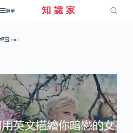
跳
至
選單
主
要
內
容
標籤
cool