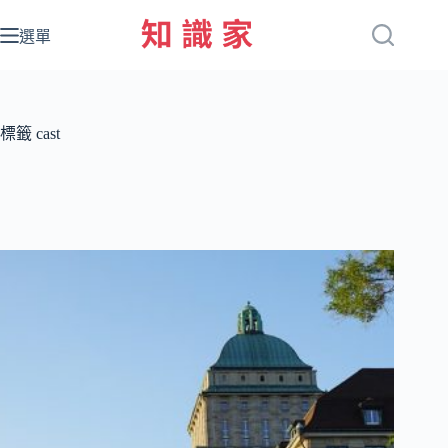
跳
至
選單
主
要
內
容
標籤
cast