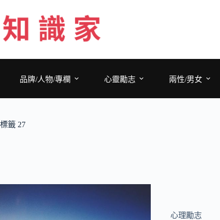
跳
至
主
要
內
容
品牌/人物/專欄
心靈勵志
兩性/男女
標籤
27
心理勵志