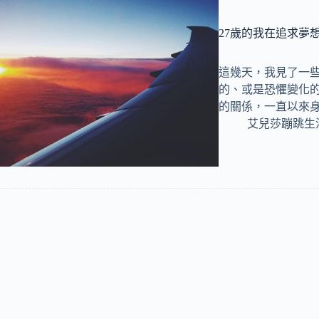
27歲的我在追求夢
這幾天，我見了一
的、或是恐懼變化
的關係，一直以來
艾兒莎蹦跳生