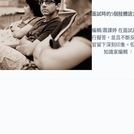
面試時的5個肢體語
編輯/蕭譯婷 在面
行擬答，並且不斷
官留下深刻印象。
知識家編輯