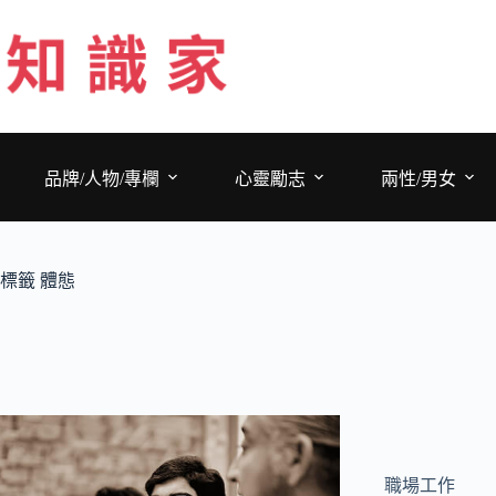
跳
至
主
要
內
容
品牌/人物/專欄
心靈勵志
兩性/男女
標籤
體態
職場工作