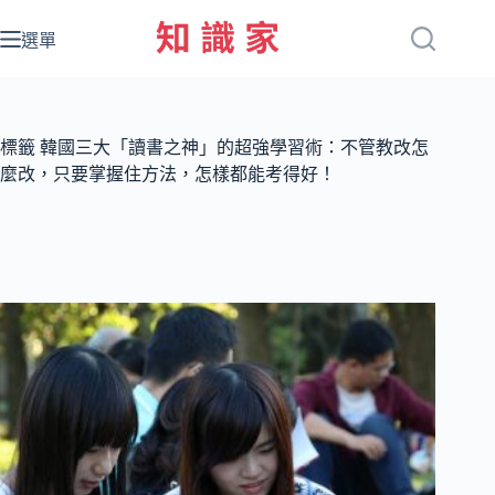
跳
至
選單
主
要
內
容
標籤
韓國三大「讀書之神」的超強學習術：不管教改怎
麼改，只要掌握住方法，怎樣都能考得好！