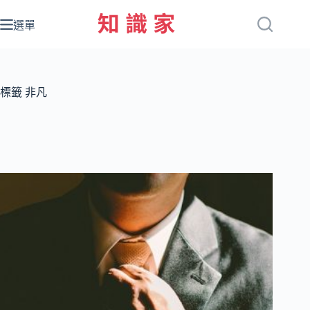
跳
至
選單
主
要
內
容
標籤
非凡