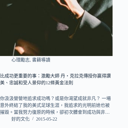
心理勵志
,
書籍導讀
比成功更重要的事：激勵大師 丹‧克拉克傳授你贏得讚
美、忠誠和受人景仰的12條黃金法則
你汲汲營營地追求成功嗎？或是你渴望成就非凡？ 一場
意外終結了我的美式足球生涯，我追求的光明前途也被
摧毀。當我努力復原的時候，卻初次體會到成功與非…
好的文化
2015-05-22