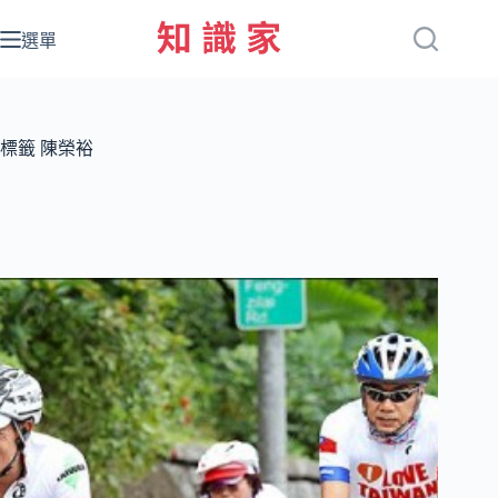
跳
至
選單
主
要
內
容
標籤
陳榮裕