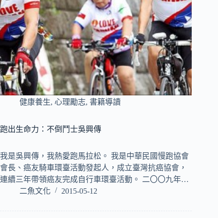
健康養生
,
心理勵志
,
書籍導讀
跑出生命力：不倒鬥士吳興傳
我是吳興傳，我熱愛跑馬拉松。 我是中華民國慢跑協會
會長、癌友騎車環臺活動發起人，成立臺灣抗癌協會，
連續三年帶領癌友完成自行車環臺活動。 二〇〇九年…
二魚文化
2015-05-12