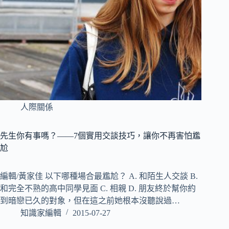
人際關係
先生你有事嗎？——7個實用交談技巧，讓你不再害怕尷
尬
編輯/黃家佳 以下哪種場合最尷尬？ A. 和陌生人交談 B.
和完全不熟的高中同學見面 C. 相親 D. 朋友終於幫你約
到暗戀已久的對象，但在這之前她根本沒聽說過…
知識家編輯
2015-07-27