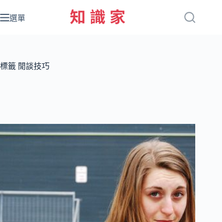
跳
至
選單
主
要
內
容
標籤
閒談技巧