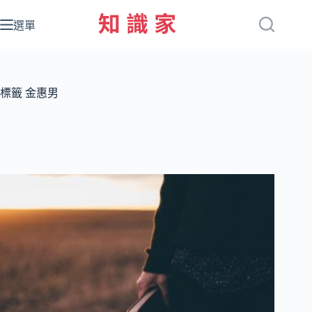
跳
至
選單
主
要
內
容
標籤
金惠男