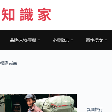
跳
至
主
要
內
容
品牌/人物/專欄
心靈勵志
兩性/男女
標籤
越南
異國旅行