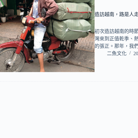
造訪越南，路是人
初次造訪越南的時
灣來到正值乾季、
的張正。那年，我
二魚文化
20