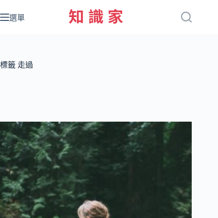
跳
至
選單
主
要
內
容
標籤
走過