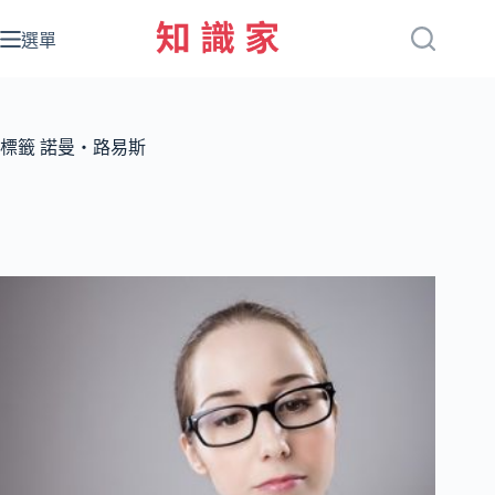
跳
至
選單
主
要
內
容
標籤
諾曼‧路易斯