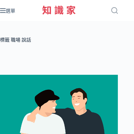
跳
至
選單
主
要
內
容
標籤
職場 說話