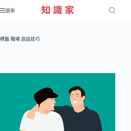
跳
至
選單
主
要
內
容
標籤
職場 說話技巧