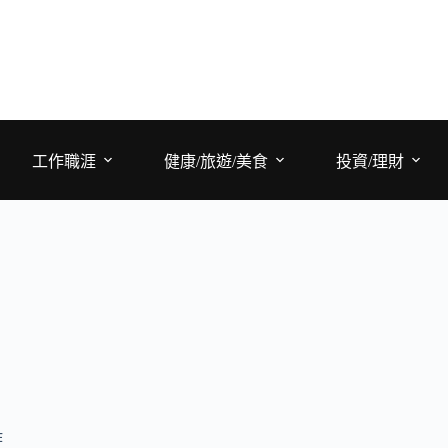
工作職涯
健康/旅遊/美食
投資/理財
作