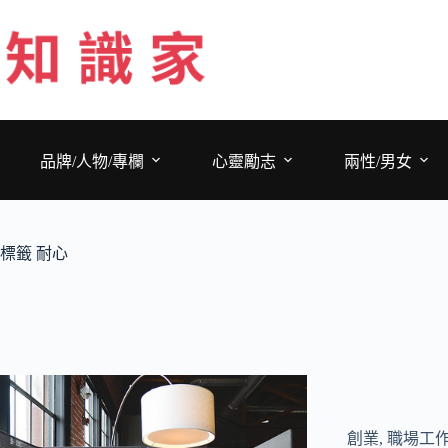
跳
至
主
要
內
容
品牌/人物/專欄
心靈勵志
兩性/男女
標籤
耐心
創業
,
職場工