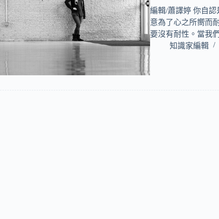
編輯/蕭譯婷 你自
意為了心之所嚮而
要沒有耐性。當我
知識家編輯