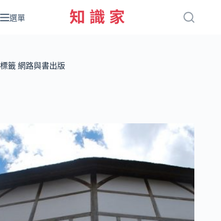
跳
至
選單
主
要
內
容
標籤
網路與書出版