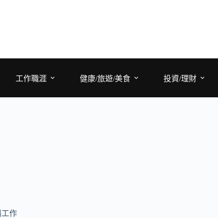
工作職涯
健康/旅遊/美食
投資/理財
場工作