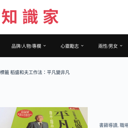
跳
至
主
要
內
容
品牌/人物/專欄
心靈勵志
兩性/男女
標籤
稻盛和夫工作法：平凡變非凡
書籍導讀
,
職