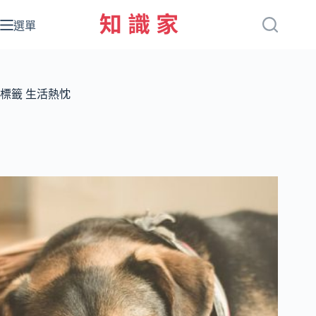
跳
至
選單
主
要
內
容
標籤
生活熱忱