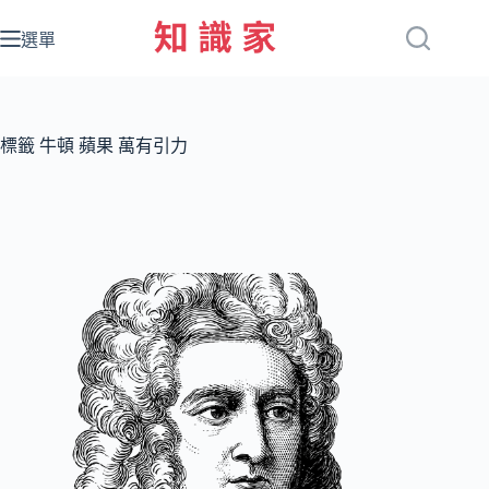
跳
至
選單
主
要
內
容
標籤
牛頓 蘋果 萬有引力