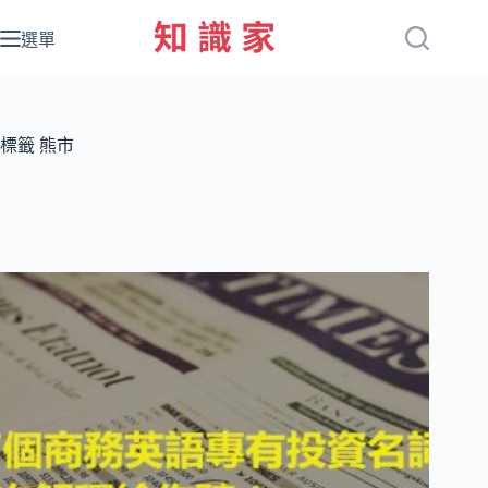
跳
至
選單
主
要
內
容
標籤
熊市