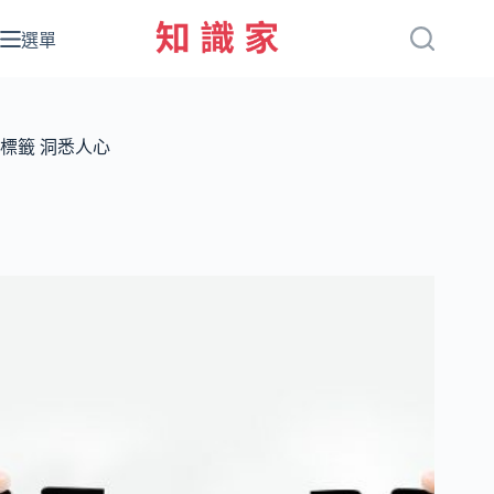
跳
至
選單
主
要
內
容
標籤
洞悉人心