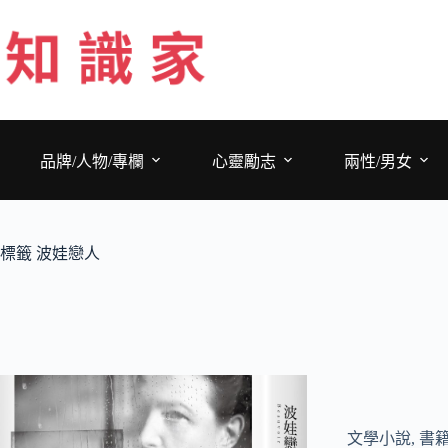
跳
至
主
要
內
容
品牌/人物/專欄
心靈勵志
兩性/男女
標籤
波娃戀人
文學小說
,
書