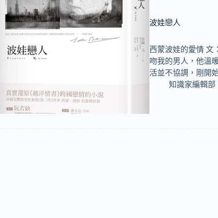
波娃戀人
西蒙波娃的愛情 文
吻我的男人，他溫
活並不協調，剛開
知識家編輯部