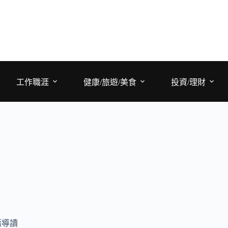
工作職涯
健康/旅遊/美食
投資/理財
籍導讀