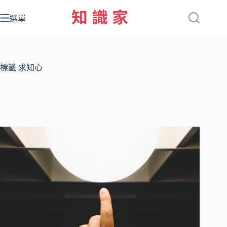
跳
至
選單
主
要
內
容
標籤
求知心