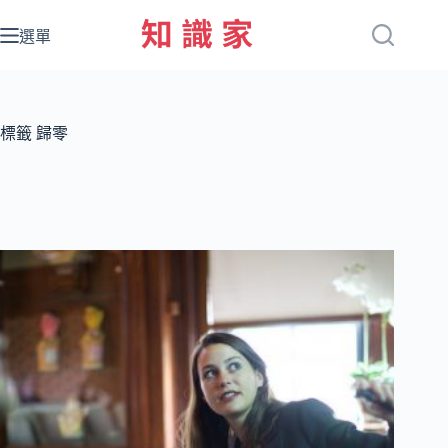
跳
至
選單
主
要
內
容
標籤
歸零