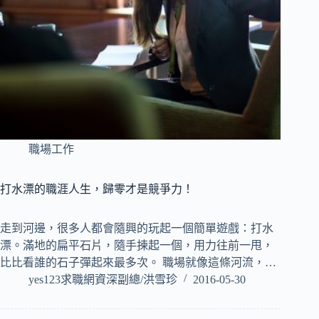
職場工作
打水漂的職涯人生，歸零才是競爭力！
走到河邊，很多人都會隨興的玩起一個簡單遊戲：打水
漂。滿地的扁平石片，隨手揀起一個，用力往前一甩，
比比看誰的石子彈起來最多次。 職場就像這條河流，…
yes123求職網資深副總/洪雪珍
2016-05-30