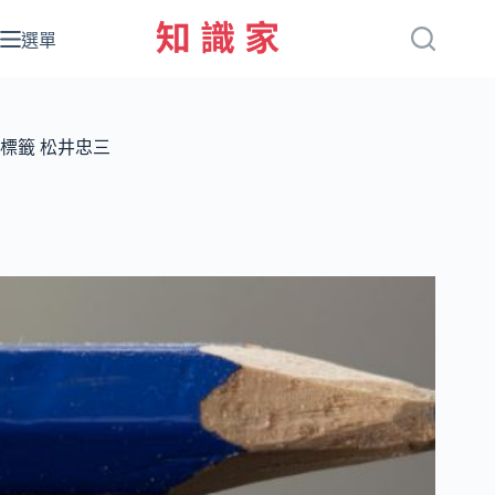
跳
至
選單
主
要
內
容
標籤
松井忠三