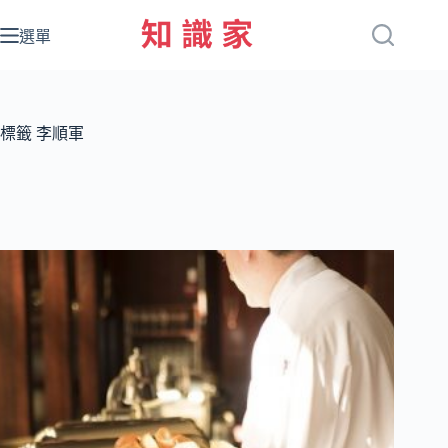
跳
至
選單
主
要
內
容
標籤
李順軍