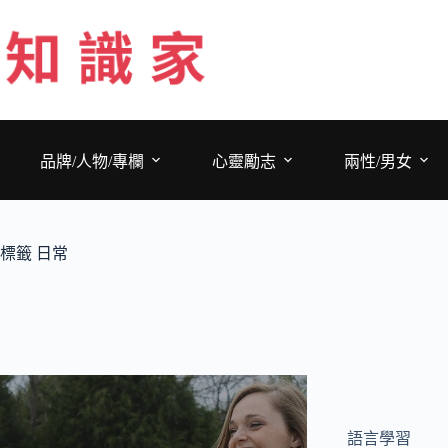
跳
至
主
要
內
容
品牌/人物/專欄
心靈勵志
兩性/男女
標籤
日常
語言學習