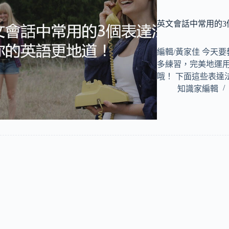
英文會話中常用的3
編輯/黃家佳 今天
多練習，完美地運
哦！ 下面這些表達
知識家編輯