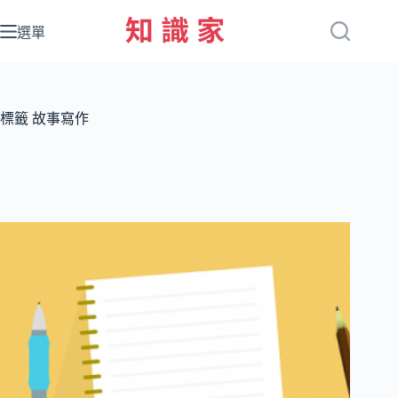
跳
至
選單
主
要
內
容
標籤
故事寫作