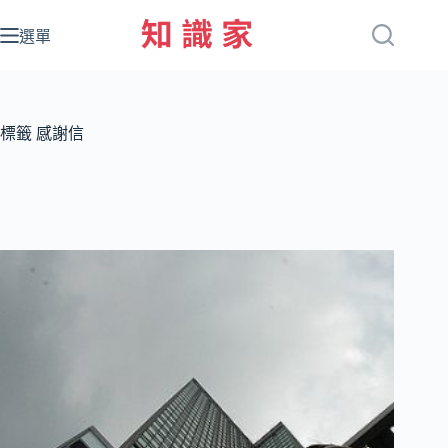
跳
至
選單
主
要
內
容
標籤
感謝信