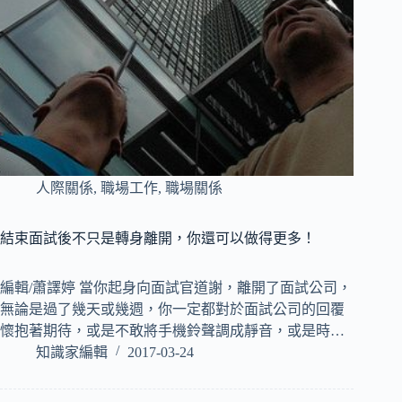
人際關係
,
職場工作
,
職場關係
結束面試後不只是轉身離開，你還可以做得更多！
編輯/蕭譯婷 當你起身向面試官道謝，離開了面試公司，
無論是過了幾天或幾週，你一定都對於面試公司的回覆
懷抱著期待，或是不敢將手機鈴聲調成靜音，或是時…
知識家編輯
2017-03-24