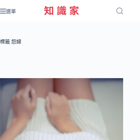
跳
至
選單
主
要
內
容
標籤
怨婦