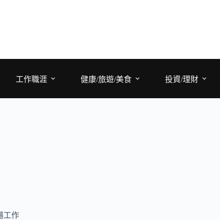
工作職涯
健康/旅遊/美食
投資/理財
場工作