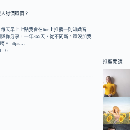
跟人討價還價？
ay) 每天早上七點我會在line上推播一則知識音
與你分享，一年365天，從不間斷。還沒加我
 https:…
1-16
推薦閱讀