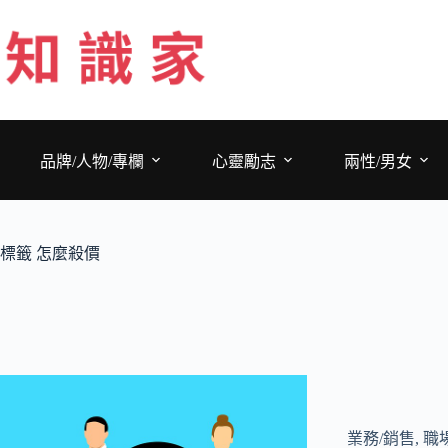
跳
至
主
要
內
容
品牌/人物/專欄
心靈勵志
兩性/男女
標籤
怎麼殺價
業務/銷售
,
職