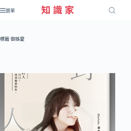
跳
至
選單
主
要
內
容
標籤
御姊愛