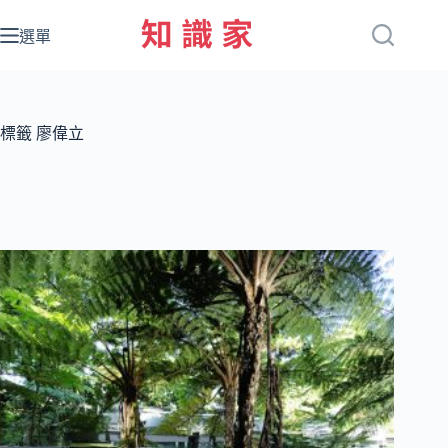
跳
至
選單
主
要
內
容
標籤
廖偉立