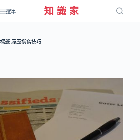
跳
至
選單
主
要
內
容
標籤
履歷撰寫技巧