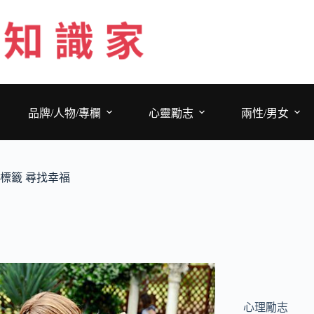
跳
至
主
要
內
容
品牌/人物/專欄
心靈勵志
兩性/男女
標籤
尋找幸福
心理勵志