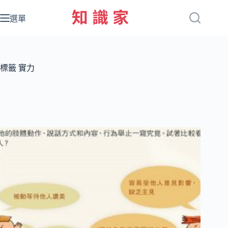
跳
至
選單
主
要
內
容
標籤
實力