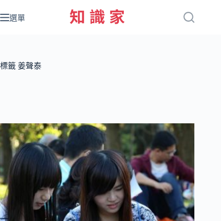
跳
至
選單
主
要
內
容
標籤
姜聲泰