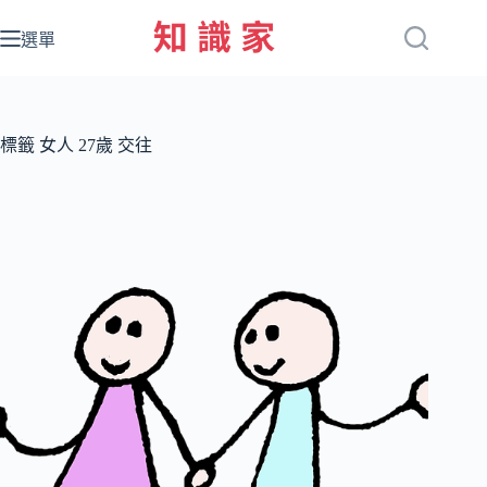
跳
至
選單
主
要
內
容
標籤
女人 27歲 交往