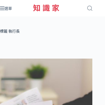
跳
至
選單
主
要
內
容
標籤
執行長