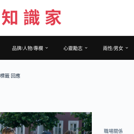
跳
至
主
要
內
容
品牌/人物/專欄
心靈勵志
兩性/男女
標籤
回應
職場關係