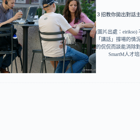
３招教你拋出對話
(圖片出處：eiri
「講話」撐場的情
的侃侃而談能消除
SmartM人才