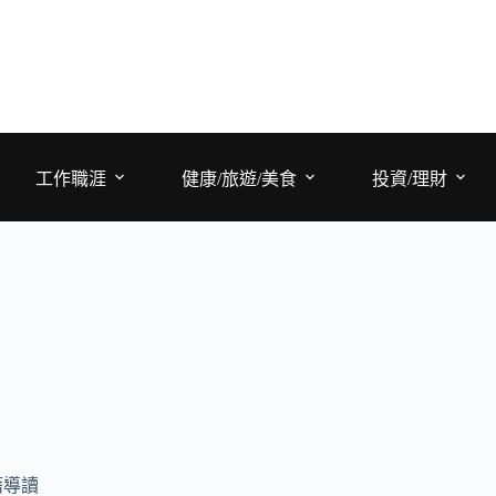
工作職涯
健康/旅遊/美食
投資/理財
籍導讀