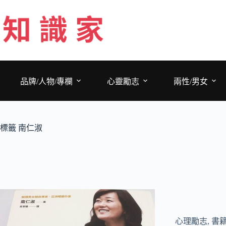
跳
至
主
要
內
容
品牌/人物/專欄
心靈勵志
兩性/男女
標籤
南仁淑
心理勵志
,
書