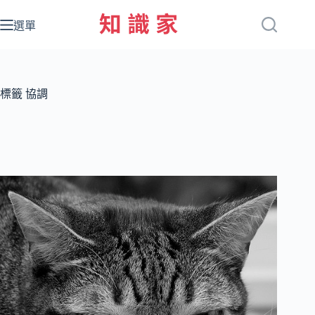
跳
至
選單
主
要
內
容
標籤
協調