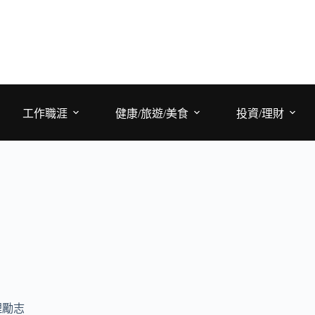
工作職涯
健康/旅遊/美食
投資/理財
理勵志