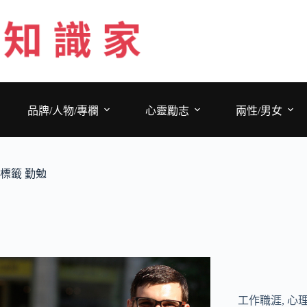
跳
至
主
要
內
容
品牌/人物/專欄
心靈勵志
兩性/男女
標籤
勤勉
工作職涯
,
心