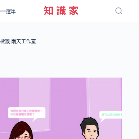
跳
至
選單
主
要
內
容
標籤
兩天工作室